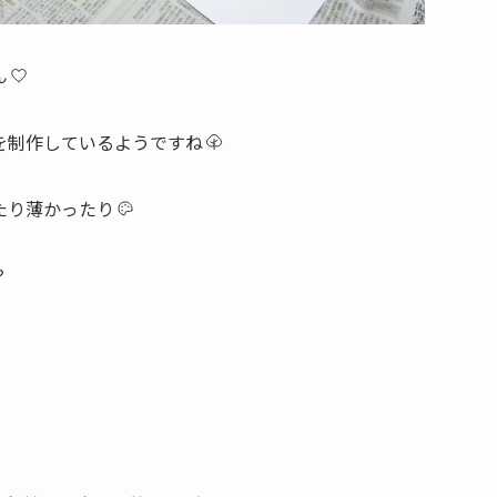
ん
を制作しているようですね
たり薄かったり
？