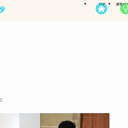
TOP
療育に