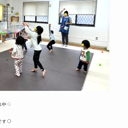
れ中
です