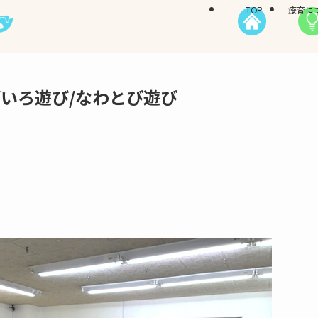
TOP
療育に
/いろ遊び/なわとび遊び