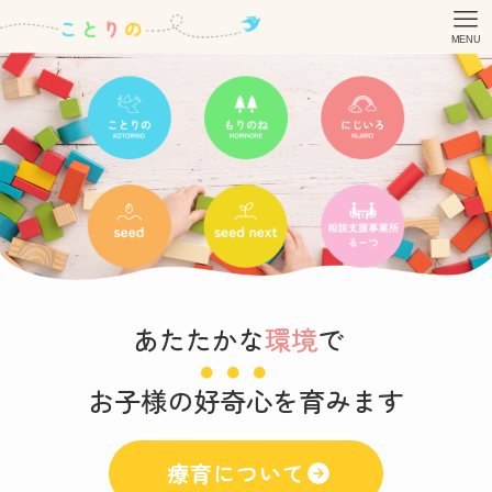
MENU
あたたかな
環境
で
お子様の
好奇心
を育みます
療育について