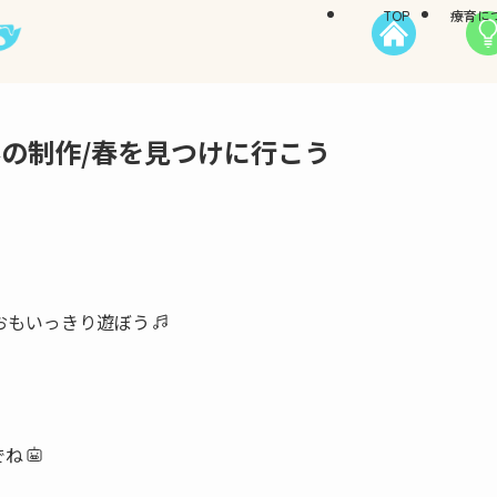
TOP
療育に
春の制作/春を見つけに行こう
おもいっきり遊ぼう
でね